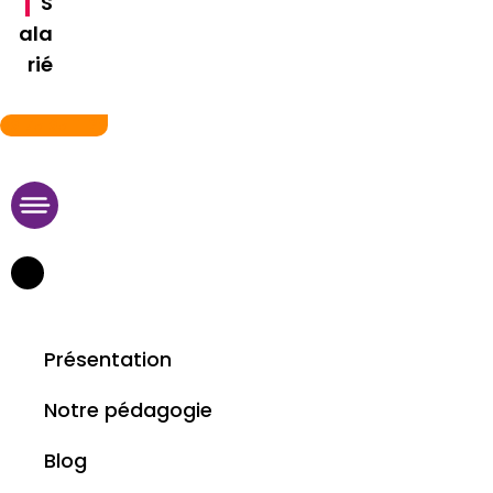
S
ala
rié
09 75 95 11 29
Présentation
Notre pédagogie
Blog