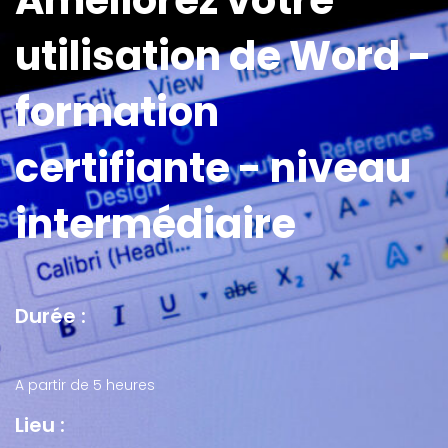
Améliorez votre
utilisation de Word -
formation
certifiante - niveau
intermédiaire
Durée :
A partir de 5 heures
Lieu :