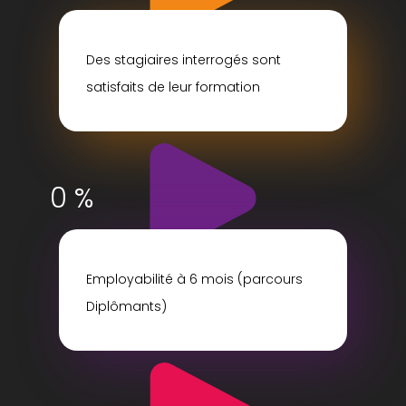
Des stagiaires interrogés sont
satisfaits de leur formation
0
%
Employabilité à 6 mois (parcours
Diplômants)