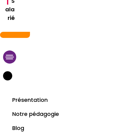
S
ala
rié
09 75 95 11 29
Présentation
Notre pédagogie
Blog