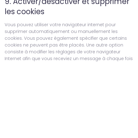
9. Activer/désactiver et supprimer
les cookies
Vous pouvez utiliser votre navigateur internet pour
supprimer automatiquement ou manuellement les
cookies. Vous pouvez également spécifier que certains
cookies ne peuvent pas être placés. Une autre option
consiste à modifier les réglages de votre navigateur
Internet afin que vous receviez un message à chaque fois
qu’un cookie est placé. Pour plus d’informations sur ces
options, reportez-vous aux instructions de la section Aide
de votre navigateur.
Veuillez noter que notre site web peut ne pas marcher
correctement si tous les cookies sont désactivés. Si vous
supprimez les cookies dans votre navigateur, ils seront de
nouveau placés après votre consentement lorsque vous
revisiterez nos sites web.
10. Coordonnées