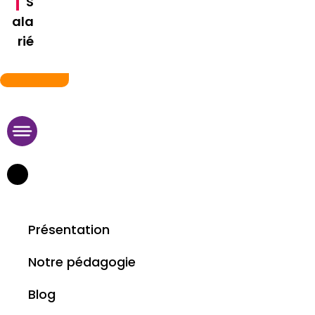
S
ala
rié
09 75 95 11 29
Présentation
Notre pédagogie
Blog