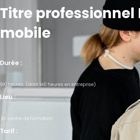
Titre professionne
mobile
Durée :
910 heures (dont 140 heures en entreprise)
Lieu :
En centre de formation
Tarif :