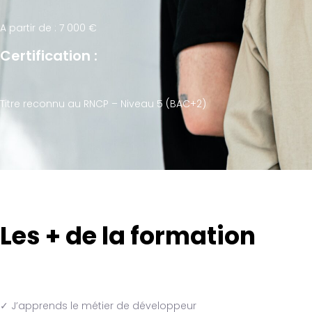
A partir de : 7 000 €
Certification :
Titre reconnu au RNCP – Niveau 5 (BAC+2)
Les + de la formation
✓ J’apprends le métier de développeur