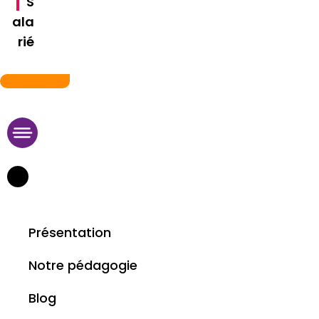
S
ala
rié
09 75 95 11 29
Présentation
Notre pédagogie
Blog