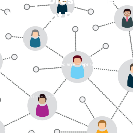
Titre professionnel
Assistant RH
Durée :
700 heures (dont 140 heures en entreprise)
Lieu :
En centre de formation
Tarif :
A partir de : 7 000 €