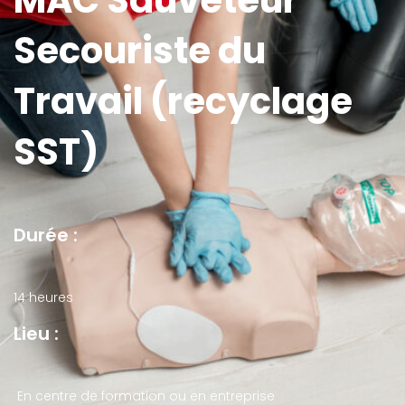
MAC Sauveteur
Secouriste du
Travail (recyclage
SST)
Durée :
14 heures
Lieu :
En centre de formation ou en entreprise