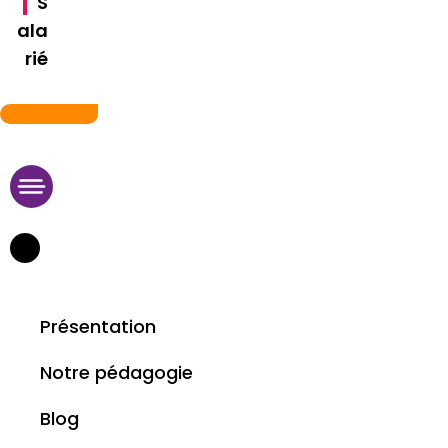
S
ala
rié
09 75 95 11 29
Présentation
Notre pédagogie
Blog