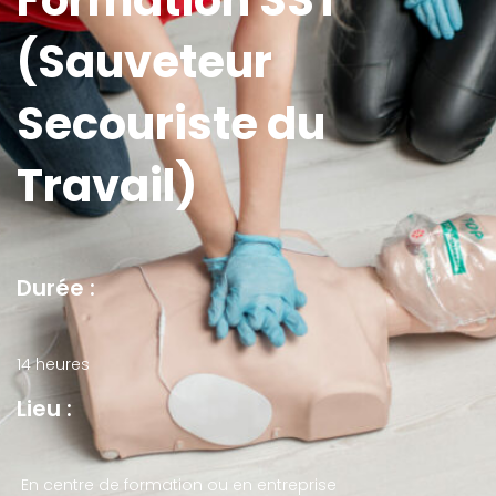
Formation SST
(Sauveteur
Secouriste du
Travail)
Durée :
14 heures
Lieu :
En centre de formation ou en entreprise