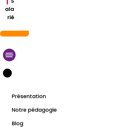
S
ala
rié
09 75 95 11 29
Présentation
Notre pédagogie
Blog