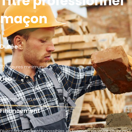
Titre professionnel
maçon
Durée :
700 heures minimum
Lieu :
en centre et en entreprise
Financement
Divers financements possibles en fonction de votre situation