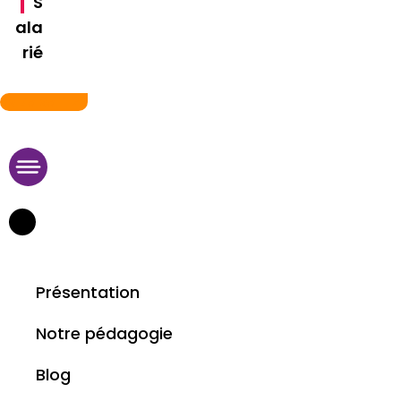
S
ala
rié
09 75 95 11 29
Présentation
Notre pédagogie
Blog