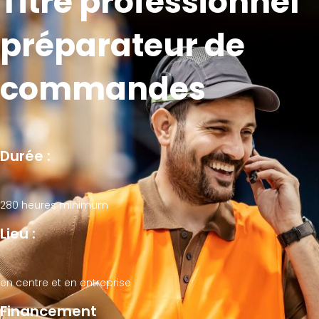
Titre professionnel
préparateur de
commandes
Durée :
280 heures minimum
Lieu :
en centre et en entreprise
Financement