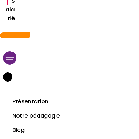
S
ala
rié
09 75 95 11 29
Présentation
Notre pédagogie
Blog